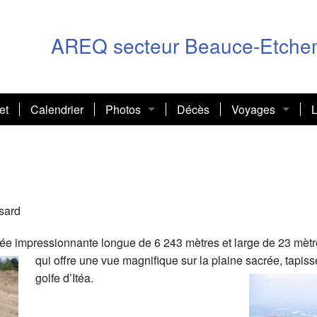
AREQ secteur Beauce-Etche
et
Calendrier
Photos
Décès
Voyages
L
2026–05-21 Hommage aux sages
Pierrette Lemoy
2026-04-16 AGS
2025-10-01 Voyag
2025-12-11 Party de Noël
Diaporama sur la
sard
2025-11-06 : nouveaux membres
Voyage de Rachel
ée impressionnante longue de 6 243 mètres et large de 23 mètr
qui offre une vue magnifique sur la plaine sacrée, tapissé
ault
2025-10-29 Dîner des bénévoles
Voyage à Québe
golfe d’Itéa.
2025-08-28 Autre rentrée
Les voyages de G