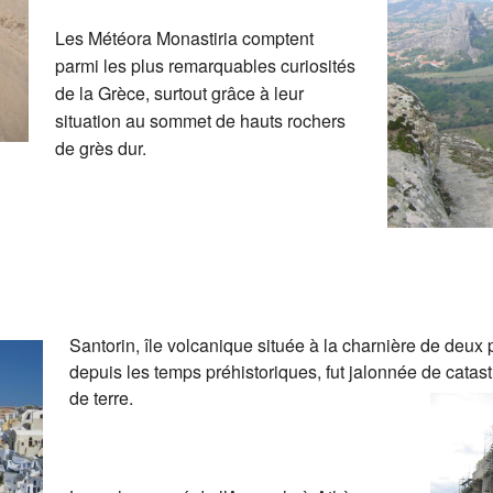
2025-05-15 Dîner des sages
Les voyages de 
Les Météora Monastiria comptent
parmi les plus remarquables curiosités
r nos membres
2025-05-12 Assemblée générale sectoriel
Les voyages de 
de la Grèce, surtout grâce à leur
situation au sommet de hauts rochers
2024-12-12 Souper de Noël
Les voyages de 
de grès dur.
2024-11-11 Dîner des bénévoles
Lemoyne et Dess
2024-10-16 Conférence sexualité et affecti
Pierrette Lemoy
2024-09-29 Autre rentrée
Benelux
2024-06-25 Dîner des sages
Corse
Santorin, île volcanique située à la charnière de deux 
2024-05-08 AGS
Costa Rica
depuis les temps préhistoriques, fut jalonnée de catas
de terre.
2023-12-06 Party de Noël
Cuba et ses vieil
2023-11-21 Déjeuner des bénévoles
Guatemala