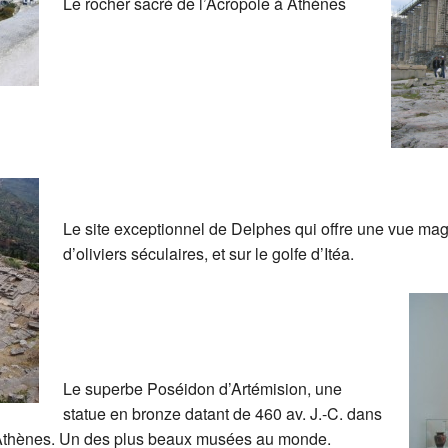
Le rocher sacré de l’Acropole à Athènes
2023-10-31 Déjeuner des membres nouvell
Grèce
2023-10-12 Conférence sur la fiscalité
Portugal
2023-08-31 Autre rentrée
Vietnam et Cam
2023-05-08 Marche afghane
Vélo-camping
2023-03-12 AGS
Le site exceptionnel de Delphes qui offre une vue magn
2022-12-08 Party de Noël
d’oliviers séculaires, et sur le golfe d’Itéa.
2022-10-04 Nouveaux membres retraités
2022-08-25 L’Autre rentrée
2022-06-21 Dîner des aînés
Le superbe Poséidon d’Artémision, une
statue en bronze datant de 460 av. J.-C. dans
2022-05-05 Assemblée générale sectoriel
’Athènes. Un des plus beaux musées au monde.