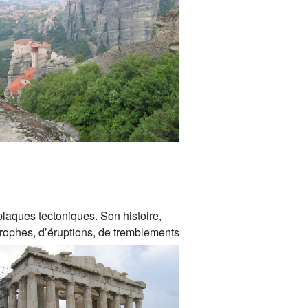
Jacqueline Mathieu
le
Richard Mercier
Jean Jibouleau
aint au Cambodge et Vietnam
vité
ne au Guatemala
plaques tectoniques. Son histoire,
trophes, d’éruptions, de tremblements
les autos