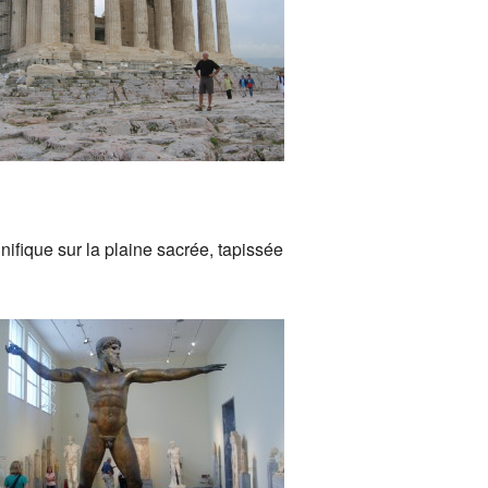
ement retraités
bodge
ifique sur la plaine sacrée, tapissée
le