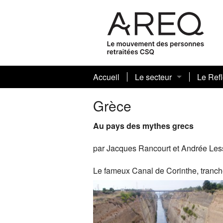
Accueil
Le secteur
Le Refl
Présentation
Grèce
Conseil sectoriel
Au pays des mythes grecs
Autres responsables
par Jacques Rancourt et Andrée Les
Plan d’action 2023-2026
Le fameux Canal de Corinthe, tranch
Fondation Laure-Gaudre
Communiqués