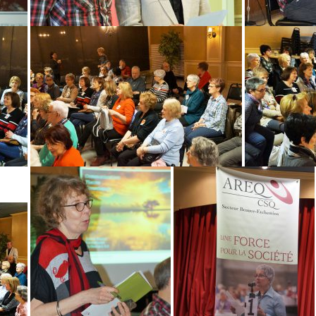
2025-05-15 Dîner des sages
Les voyages de 
r nos membres
2025-05-12 Assemblée générale sectoriel
Les voyages de 
2024-12-12 Souper de Noël
Les voyages de 
2024-11-11 Dîner des bénévoles
Lemoyne et Dess
2024-10-16 Conférence sexualité et affecti
Pierrette Lemoy
2024-09-29 Autre rentrée
Benelux
2024-06-25 Dîner des sages
Corse
2024-05-08 AGS
Costa Rica
2023-12-06 Party de Noël
Cuba et ses vieil
2023-11-21 Déjeuner des bénévoles
Guatemala