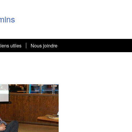
mins
iens utiles
Nous joindre
ne au Sénégal
e à l’Astrolab
 Chine de Guy et Pierrette
 Dallaire en Afrique du Sud
c dans Dropbox
uy et de Pierrette