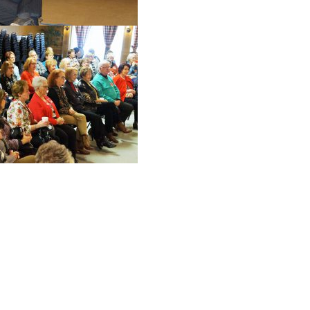
Jacqueline Mathieu
le
Richard Mercier
Jean Jibouleau
aint au Cambodge et Vietnam
vité
ne au Guatemala
les autos